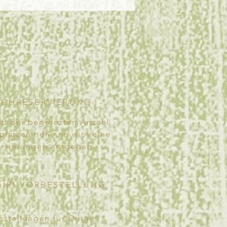
SCHRESERVIERUNG -
d der begrenzten Anzahl
zplätzen nehmen wir keine
rvierungen entgegen.
GIRI VORBESTELLUNG -
estellungen für Onigiri