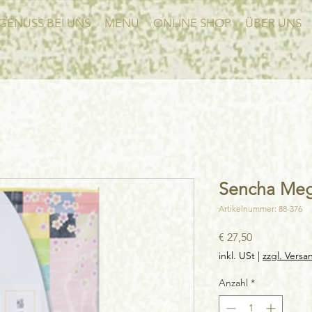
GENUSS BEI UNS
MENU
ONLINE SHOP
ÜBER UNS
Sencha Meg
Artikelnummer: 88-376
Preis
€ 27,50
inkl. USt
|
zzgl. Versa
Anzahl
*