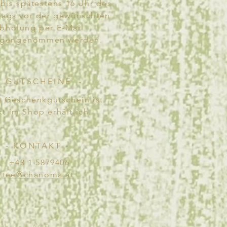
bis spätestens 16 Uhr des
tags vor der gewünschten
bholung per E-Mail
egengenommen werden.
- GUTSCHEINE -
e Geschenkgutschein ist
kt im Shop
erhältlich.
- KONTAKT -
+43 1 5879406
tee@chanoma.at