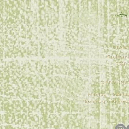
- STAN
Faulman
1040
- ÖFFNUNG
Montag – Samsta
Sonntag und Feie