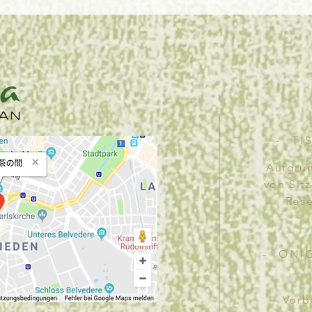
- TI
Aufgrun
von Sit
Rese
- ONI
Vorb