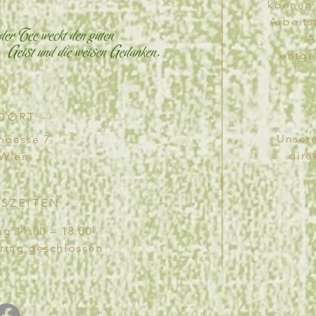
können 
Arbeits
A
entg
DORT -
​Unser
ngasse 7
dire
 Wien
SZEITEN -
g 11:00 – 18:00
rtag geschlossen