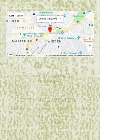
- STANDORT -
Faulmanngasse 7
1040 Wien
- ÖFFNUNGSZEITEN -
Montag – Samstag 11:00 – 18:00
Sonntag und Feiertag
geschlossen