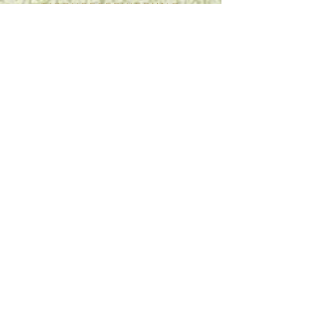
- TISCHRESERVIERUNG -
Aufgrund der begrenzten Anzahl
von Sitzplätzen nehmen wir keine
Reservierungen entgegen.
- ONIGIRI
VORBESTELLUNG -
Vorbestellungen für Onigiri
können bis spätestens 16 Uhr des
Arbeitstags vor der gewünschten
Abholung per E-Mail
entgegengenommen werden.
- GUTSCHEINE -
​Unsere Geschenkgutschein ist
direkt im Shop
erhältlich.